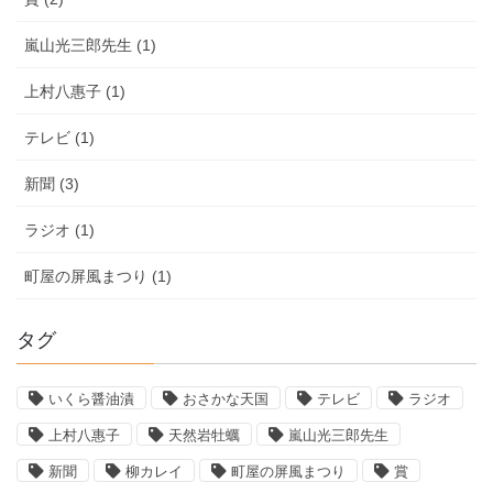
嵐山光三郎先生 (1)
上村八惠子 (1)
テレビ (1)
新聞 (3)
ラジオ (1)
町屋の屏風まつり (1)
タグ
いくら醤油漬
おさかな天国
テレビ
ラジオ
上村八惠子
天然岩牡蠣
嵐山光三郎先生
新聞
柳カレイ
町屋の屏風まつり
賞