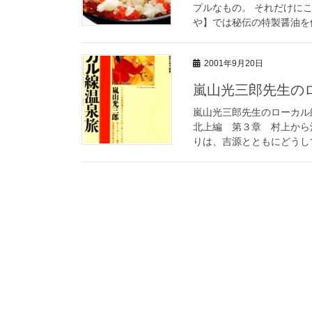
プルなもの。 それだけに
や】では秘伝の特製醤油を使
2001年9月20日
嵐山光三郎先生の
嵐山光三郎先生のローカル
北上編 第３章 村上から
りは、吉源とともにどうして