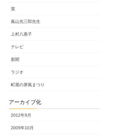
賞
嵐山光三郎先生
上村八惠子
テレビ
新聞
ラジオ
町屋の屏風まつり
アーカイブ化
2012年9月
2009年10月