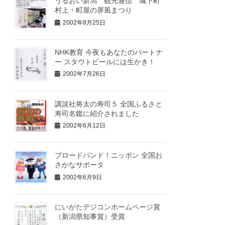
うるおい新潟 観光通信 城下町
村上・町屋の屏風まつり
2002年8月25日
NHK教育 今夜もあなたのパートナ
ー スタウトビールには生かき！
2002年7月26日
講談社将太の寿司５ 全国ふるさと
寿司名鑑に紹介されました
2002年6月12日
ブロードバンド！ニッポン 全国お
さかなサポータ
2002年6月9日
にいがたデジコンホームページ賞
（新潟県知事賞）受賞