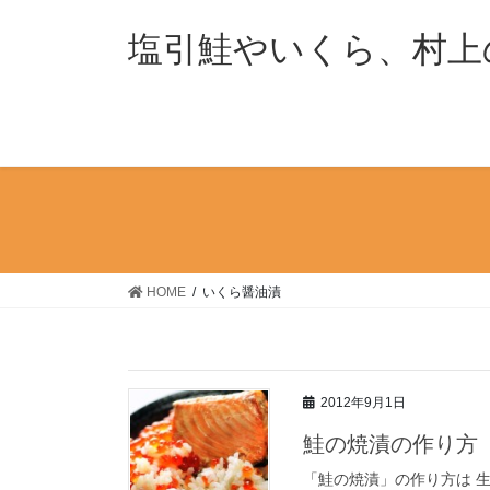
コ
ナ
ン
ビ
塩引鮭やいくら、村上
テ
ゲ
ン
ー
ツ
シ
へ
ョ
ス
ン
キ
に
ッ
移
プ
動
HOME
いくら醤油漬
2012年9月1日
鮭の焼漬の作り方
「鮭の焼漬」の作り方は 