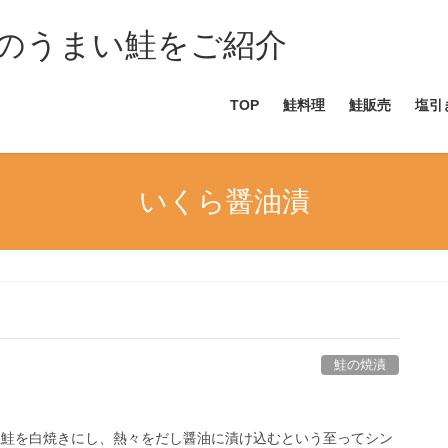
のうまい鮭をご紹介
TOP
鮭料理
鮭販売
塩引
いくら醤油漬
鮭の焼漬
生鮭を白焼きにし、熱々をだし醤油に漬け込むという至ってシン