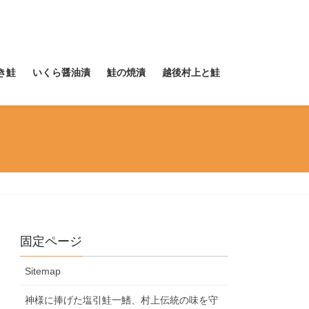
き鮭
いくら醤油漬
鮭の焼漬
越後村上と鮭
固定ページ
Sitemap
神様に捧げた塩引鮭一鰭、村上伝統の味を守