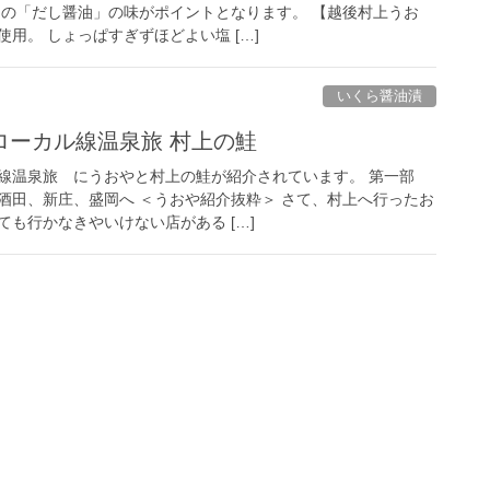
この「だし醤油」の味がポイントとなります。 【越後村上うお
用。 しょっぱすぎずほどよい塩 […]
いくら醤油漬
ローカル線温泉旅 村上の鮭
線温泉旅 にうおやと村上の鮭が紹介されています。 第一部
酒田、新庄、盛岡へ ＜うおや紹介抜粋＞ さて、村上へ行ったお
も行かなきやいけない店がある […]