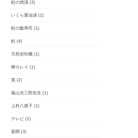
鮭の焼漬 (3)
いくら醤油漬 (2)
鮭の飯寿司 (1)
鮭 (4)
天然岩牡蠣 (1)
柳カレイ (1)
賞 (2)
嵐山光三郎先生 (1)
上村八惠子 (1)
テレビ (1)
新聞 (3)