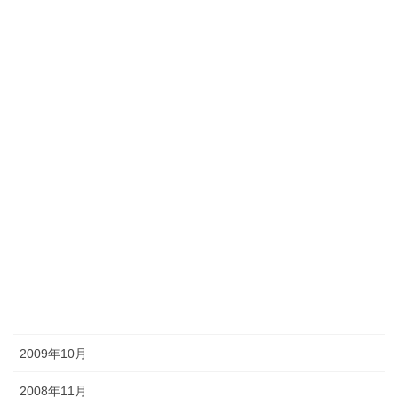
賞
嵐山光三郎先生
上村八惠子
テレビ
新聞
ラジオ
町屋の屏風まつり
アーカイブ化
2012年9月
2009年10月
2008年11月