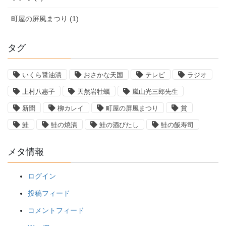
町屋の屏風まつり (1)
タグ
いくら醤油漬
おさかな天国
テレビ
ラジオ
上村八惠子
天然岩牡蠣
嵐山光三郎先生
新聞
柳カレイ
町屋の屏風まつり
賞
鮭
鮭の焼漬
鮭の酒びたし
鮭の飯寿司
メタ情報
ログイン
投稿フィード
コメントフィード